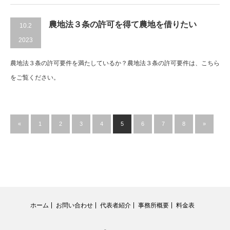
農地法３条の許可を得て農地を借りたい
10.2
2023
農地法３条の許可要件を満たしているか？農地法３条の許可要件は、こちら
をご覧ください。
«
1
2
3
4
5
6
7
8
»
ホーム
お問い合わせ
代表者紹介
事務所概要
料金表
RSS
Twitter