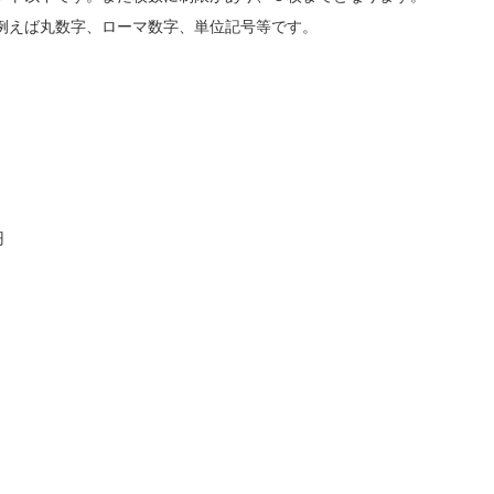
例えば丸数字、ローマ数字、単位記号等です。
円