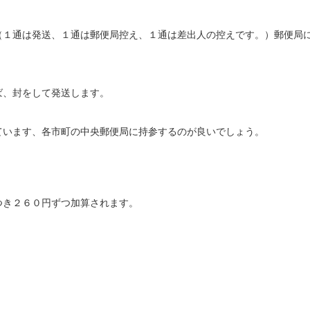
（１通は発送、１通は郵便局控え、１通は差出人の控えです。）郵便局
ば、封をして発送します。
ています、各市町の中央郵便局に持参するのが良いでしょう。
つき２６０円ずつ加算されます。