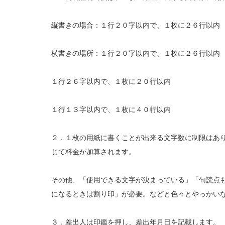
縦書きの場合：１行２０字以内で、１枚に２６行以内
横書きの場所：１行２０字以内で、１枚に２６行以内
１行２６字以内で、１枚に２０行以内
１行１３字以内で、１枚に４０行以内
２．１枚の用紙に書くことが出来る文字数に制限はあ
じて料金が加算されます。
その他、「使用できる文字が決まっている」「句読点
になるときは割り印」が必要。などと色々とやっかい
３．差出人は印鑑を押し、差出年月日を記載します。