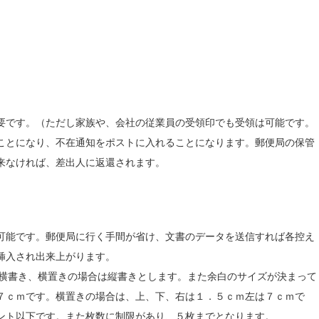
要です。（ただし家族や、会社の従業員の受領印でも受領は可能です。
ことになり、不在通知をポストに入れることになります。郵便局の保管
来なければ、差出人に返還されます。
可能です。郵便局に行く手間が省け、文書のデータを送信すれば各控え
挿入され出来上がります。
は横書き、横置きの場合は縦書きとします。また余白のサイズが決まって
７ｃｍです。横置きの場合は、上、下、右は１．５ｃｍ左は７ｃｍで
ント以下です。また枚数に制限があり、５枚までとなります。