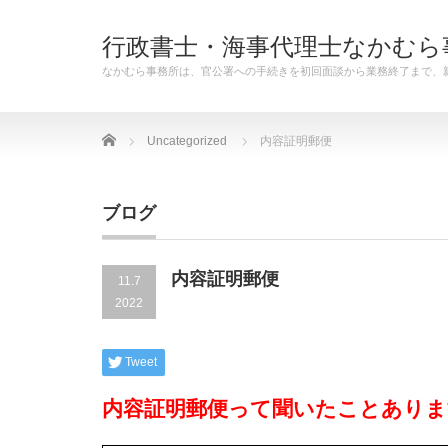
行政書士・海事代理士なかむら
なかむら事務所は、官公署への手続きを初回面談から業務終了まで、
Home
Uncategorized
内容証明郵便
ブログ
内容証明郵便
11.7
2022
Tweet
内容証明郵便って聞いたことありま