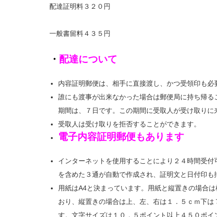
配達証明料３２０円
一般書留料４３５円
・
配達について
内容証明郵便は、相手に直接渡し、かつ受領印も必
誰にも渡事が出来なかった場合は郵便局に持ち帰る
期間は、７日です。この期間に受取人が受け取りに
受取人は受け取りを拒否することができます。
電子内容証明郵便もあります
インターネットを使用することにより２４時間受付
を含めた３通が自動で作成され、証明文と日付印も
用紙はA4と決まっています。用紙と縦置きの場合
おり、縦置きの場合は上、左、右は１．５ｃｍ下は
す。文字サイズは１０．５ポイント以上４５０ポイ