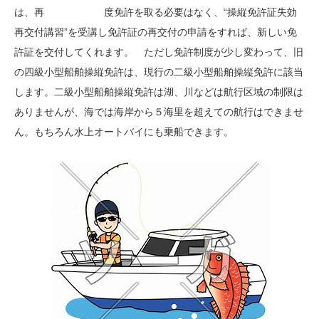
は、再 度免許を取る必要はなく、“操縦免許証失効
再交付講習”を受講し免許証の再交付の申請をすれば、新しい免
許証を交付してくれます。 ただし免許制度が少し変わって、旧
の四級小型船舶操縦免許は、現行の二級小型船舶操縦免許に該当
します。二級小型船舶操縦免許は湖、川などは航行区域の制限は
ありませんが、海では海岸から５海里を超えての航行はできませ
ん。もちろん水上オートバイにも乗船できます。