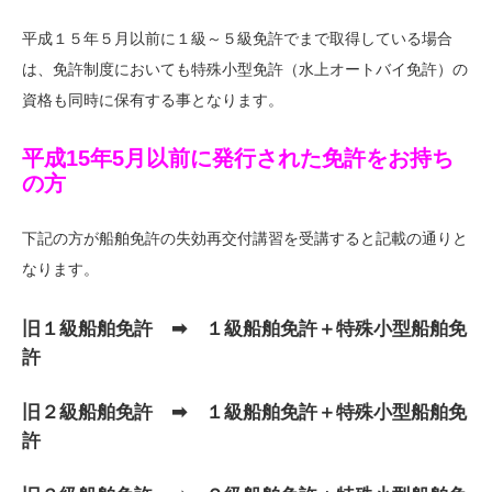
平成１５年５月以前に１級～５級免許でまで取得している場合
は、免許制度においても特殊小型免許（水上オートバイ免許）の
資格も同時に保有する事となります。
平成15年5月以前に発行された免許をお持ち
の方
下記の方が船舶免許の失効再交付講習を受講すると記載の通りと
なります。
旧１級船舶免許 ➡ １級船舶免許＋特殊小型船舶免
許
旧２級船舶免許 ➡ １級船舶免許＋特殊小型船舶免
許