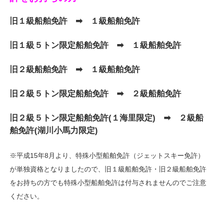
旧１級船舶免許 ➡ １級船舶免許
旧１級５トン限定船舶免許 ➡ １級船舶免許
旧２級船舶免許 ➡ １級船舶免許
旧２級５トン限定船舶免許 ➡ ２級船舶免許
旧２級５トン限定船舶免許(１海里限定) ➡ ２級船
舶免許(湖川小馬力限定)
※平成15年8月より、特殊小型船舶免許（ジェットスキー免許）
が単独資格となりましたので、旧１級船舶免許・旧２級船舶免許
をお持ちの方でも特殊小型船舶免許は付与されませんのでご注意
ください。