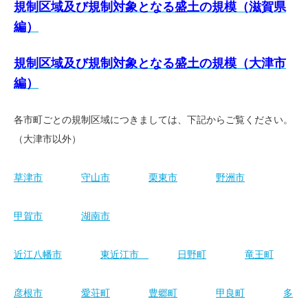
規制区域及び規制対象となる盛土の規模（滋賀県
編）
規制区域及び規制対象となる盛土の規模（大津市
編）
各市町ごとの規制区域につきましては、下記からご覧ください。
（大津市以外）
草津市
守山市
栗東市
野洲市
甲賀市
湖南市
近江八幡市
東近江市
日野町
竜王町
彦根市
愛荘町
豊郷町
甲良町
多