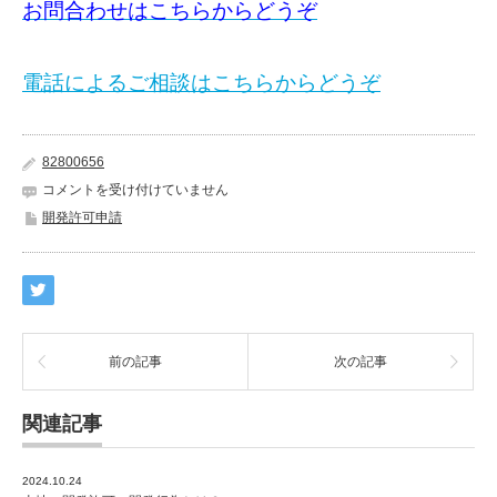
お問合わせはこちらからどうぞ
電話によるご相談はこちらからどうぞ
82800656
「盛
コメントを受け付けていません
土
開発許可申請
規
制
法」
の
規
制
が
前の記事
次の記事
始
ま
関連記事
り
ま
す。
2024.10.24
は