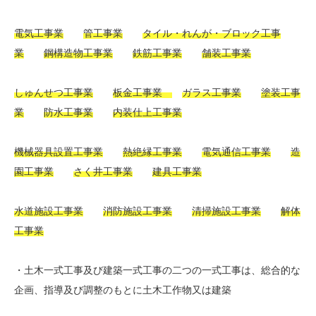
電気工事業
管工事業
タイル・れんが・ブロック工事
業
鋼構造物工事業
鉄筋工事業
舗装工事業
しゅんせつ工事業
板金工事業
ガラス工事業
塗装工事
業
防水工事業
内装仕上工事業
機械器具設置工事業
熱絶縁工事業
電気通信工事業
造
園工事業
さく井工事業
建具工事業
水道施設工事業
消防施設工事業
清掃施設工事業
解体
工事業
・土木一式工事及び建築一式工事の二つの一式工事は、総合的な
企画、指導及び調整のもとに土木工作物又は建築