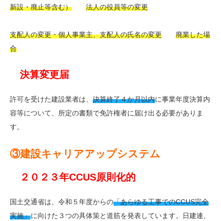
新設・廃止等含む）
法人の役員等の変更
支配人の変更・個人事業主、支配人の氏名の変更
廃業した場
合
決算変更届
許可を受けた建設業者は、
決算終了４か月以内
に事業年度決算内
容等について、所定の書類で免許権者に届け出る必要がありま
す。
③建設キャリアアップシステム
２０２３年CCUS原則化的
国土交通省は、令和５年度からの
「あらゆる工事でのCCUS完全
実施」
に向けた３つの具体策と道筋を発表しています。日建連、